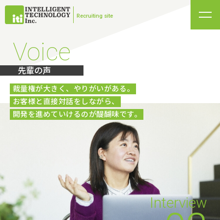
Recruiting site
MENU
Voice
株式会社インテリジェントテクノロジー
Recruiting site
先輩の声
TOP
裁量権が大きく、やりがいがある。
3分で分かるITI
お客様と直接対話をしながら、
開発を進めていけるのが醍醐味です。
私たちの仕事
先輩の声
働く環境
Q&A
募集要項
Interview
エントリー